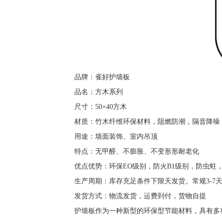
品牌：雀好护墙板
品名：方木系列
尺寸：50×40方木
材质：竹木纤维环保材料，阻燃防潮，隔音降噪
用途：墙面装饰、室内吊顶
特点：无甲醛、不膨胀、不变形形耐老化
优点优势：环保EO级别，防火B1级别，防虫蛀
生产周期：库存充足条件下限天发货。常规3-7天
发货方式：物流发货，运费到付，货物自提
护墙板作为一种新型的环保型节能材料，具有多功